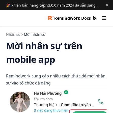
🎉 Phiên bản nâng cấp v3.0.0 năm 2024 đã sẵn sàng →
Remindwork Docs
(opens in 
Nhân sự
Mời nhân sự
Mời nhân sự trên
mobile app
Remindwork cung cấp nhiều cách thức để mời nhân
sự vào tổ chức dễ dàng