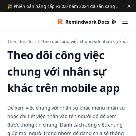
🎉 Phiên bản nâng cấp v3.0.0 năm 2024 đã sẵn sàng →
Remindwork Docs
(opens in 
Theo dõi, đo lường, đánh giá
Theo dõi công việc chung với nhân sự khác
Theo dõi công việc
chung với nhân sự
khác trên mobile app
Để xem việc chung với nhân sự khác menu nhân sự
hoặc chi tiết việc nhấn vào tên người đó để xem
được thông tin chung. Danh sách công việc chung
giúp mọi người trong nhóm dễ dàng chia sẻ thông