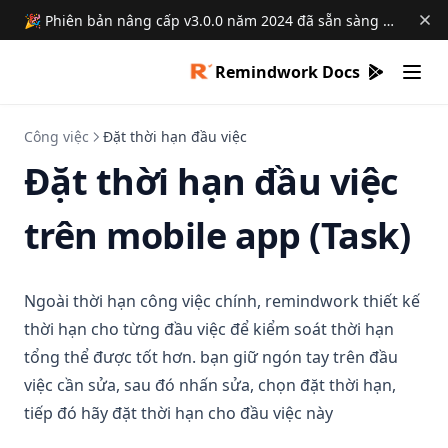
(opens in a new tab)
Cập nhật
🎉 Phiên bản nâng cấp v3.0.0 năm 2024 đã sẵn sàng →
Theo dõi công việc trễ và gần trễ
Kế hoạch
Theo dõi công việc chung với nhân sự khác
Remindwork Docs
Theo dõi công việc từng bộ phận
(opens in 
Đo lường tiến độ công việc
Công việc
Đặt thời hạn đầu việc
Thống kê công việc theo trạng thái
Đặt thời hạn đầu việc
Đo lường tỉ lệ hoàn thành theo số lượng
Đo lường chất lượng hoàn thành từng nhân sự
trên mobile app (Task)
Ngoài thời hạn công việc chính, remindwork thiết kế
thời hạn cho từng đầu việc để kiểm soát thời hạn
tổng thể được tốt hơn. bạn giữ ngón tay trên đầu
việc cần sửa, sau đó nhấn sửa, chọn đặt thời hạn,
tiếp đó hãy đặt thời hạn cho đầu việc này